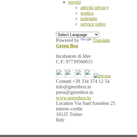
servizi
attività privacy
grafica
noleggio
service video
Powered by
Translate
Green Box
Incubatore di Idee
C.F: 97739560015
Contatti
+39 334 374 12 54
info@greenbox.to
press@greenbox.to
www.greenbox.to
Location
Via Sant'Anselmo 25
interno cortile
10125 Torino
Italy