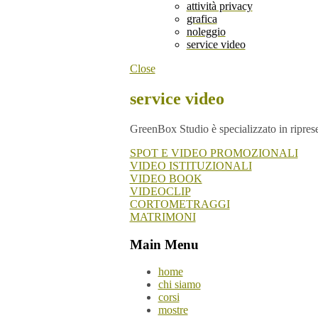
attività privacy
grafica
noleggio
service video
Close
service video
GreenBox Studio è specializzato in riprese 
SPOT E VIDEO PROMOZIONALI
VIDEO ISTITUZIONALI
VIDEO BOOK
VIDEOCLIP
CORTOMETRAGGI
MATRIMONI
Main Menu
home
chi siamo
corsi
mostre