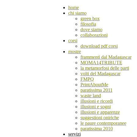
home
chi siamo
green box
filosofia
dove siamo
collaborazioni
corsi
download pdf corsi
mostre
frammenti dal Madagascar
MOMA14TRIBUTE
la metamorfosi delle parti
volti del Madagascar
FMPQ
PrintAboutMe
paratissima 2011
waste land
illusioni e ricordi
illusioni e sogni
illusioni e apparenze
suggestioni oniriche
le paure contemporanee
paratissima 2010
servizi